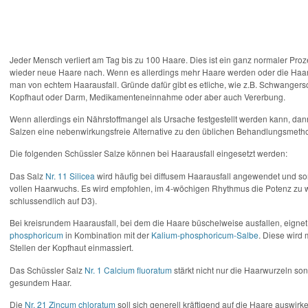
Jeder Mensch verliert am Tag bis zu 100 Haare. Dies ist ein ganz normaler Proz
wieder neue Haare nach. Wenn es allerdings mehr Haare werden oder die Haare
man von echtem Haarausfall. Gründe dafür gibt es etliche, wie z.B. Schwangersch
Kopfhaut oder Darm, Medikamenteneinnahme oder aber auch Vererbung.
Wenn allerdings ein Nährstoffmangel als Ursache festgestellt werden kann, dan
Salzen eine nebenwirkungsfreie Alternative zu den üblichen Behandlungsmeth
Die folgenden Schüssler Salze können bei Haarausfall eingesetzt werden:
Das Salz
Nr. 11 Silicea
wird häufig bei diffusem Haarausfall angewendet und sor
vollen Haarwuchs. Es wird empfohlen, im 4-wöchigen Rhythmus die Potenz zu 
schlussendlich auf D3).
Bei kreisrundem Haarausfall, bei dem die Haare büschelweise ausfallen, eignet
phosphoricum
in Kombination mit der
Kalium-phosphoricum-Salbe
. Diese wird 
Stellen der Kopfhaut einmassiert.
Das Schüssler Salz
Nr. 1 Calcium fluoratum
stärkt nicht nur die Haarwurzeln so
gesundem Haar.
Die
Nr. 21 Zincum chloratum
soll sich generell kräftigend auf die Haare auswirk