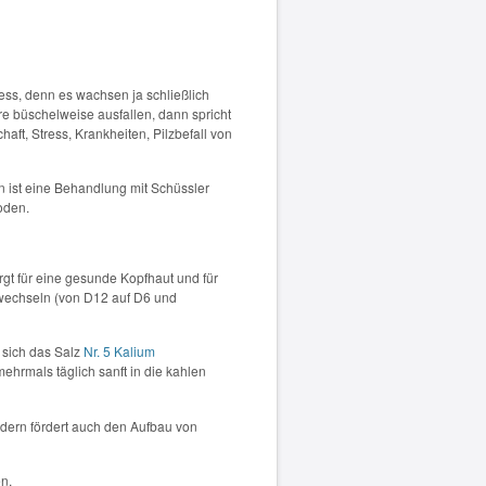
ess, denn es wachsen ja schließlich
 büschelweise ausfallen, dann spricht
aft, Stress, Krankheiten, Pilzbefall von
n ist eine Behandlung mit Schüssler
oden.
gt für eine gesunde Kopfhaut und für
wechseln (von D12 auf D6 und
 sich das Salz
Nr. 5 Kalium
mehrmals täglich sanft in die kahlen
ndern fördert auch den Aufbau von
en.