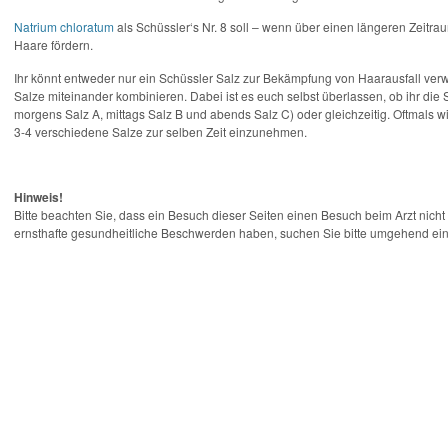
Natrium chloratum
als Schüssler‘s Nr. 8 soll – wenn über einen längeren Zei
Haare fördern.
Ihr könnt entweder nur ein Schüssler Salz zur Bekämpfung von Haarausfall ve
Salze miteinander kombinieren. Dabei ist es euch selbst überlassen, ob ihr die
morgens Salz A, mittags Salz B und abends Salz C) oder gleichzeitig. Oftmals wi
3-4 verschiedene Salze zur selben Zeit einzunehmen.
Hinweis!
Bitte beachten Sie, dass ein Besuch dieser Seiten einen Besuch beim Arzt nicht 
ernsthafte gesundheitliche Beschwerden haben, suchen Sie bitte umgehend eine